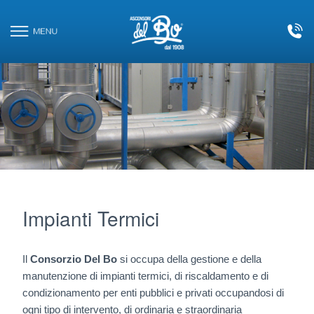
Le tue preferenze relative alla privacy
CONTATTI
Informativa sulla raccolta
HOME
AZIENDA
ASCENSORI
PIATTAFORME ELEVATRICI
Impianti Termici
SCALE E TAPPETI MOBILI
Il
Consorzio Del Bo
si occupa della gestione e della
manutenzione di impianti termici, di riscaldamento e di
IMPIANTI TERMICI
condizionamento per enti pubblici e privati occupandosi di
ogni tipo di intervento, di ordinaria e straordinaria