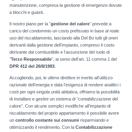
RICERCA & SVILUPPO
manutenzione, compresa la gestione di emergenze dovute
a blocchi e guasti.
FORMAZIONE E SICUREZZA
Il nostro piano per la "
gestione del calore
" prevede a
carico del condominio un costo prefissato in base al reale
uso del riscaldamento, lasciando alla Del Bo tutti gli oneri
NORMATIVE
derivanti dalla gestione dell'impianto, compreso il costo
derivante dal combustibile e l'assunzione del ruolo di
PROMOZIONI & OFFERTE
"
Terzo Responsabile
", ai sensi dell'art. 11 comma 1 del
DPR 412 del 26/8/1993
.
CLIENTI
Accogliendo, poi, le ultime direttive in merito all'utilizzo
razionale dell'energia e data l'esigenza di rendere analitici i
PARTNER
costi per ogni singola unità abitativa, offriamo la possibilità
di installare e gestire un sistema di "contabilizzazione del
calore". Con alcune semplici modifiche all'impianto di
SEDI
riscaldamento del proprio appartamento è possibile avere
un
controllo costante sui consumi
risparmiando e
ottimizzando il rendimento. Con la
Contabilizzazione