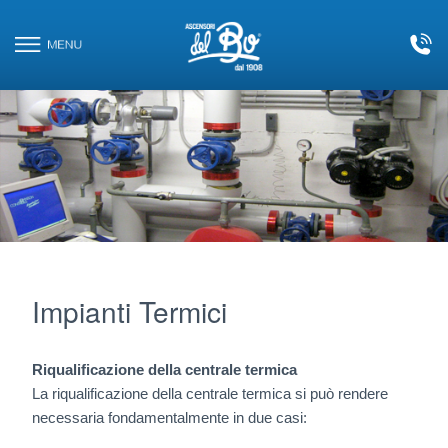
Le tue preferenze relative alla privacy
CONTATTI
Informativa sulla raccolta
HOME
AZIENDA
ASCENSORI
PIATTAFORME ELEVATRICI
Impianti Termici
SCALE E TAPPETI MOBILI
Riqualificazione della centrale termica
La riqualificazione della centrale termica si può rendere
IMPIANTI TERMICI
necessaria fondamentalmente in due casi: