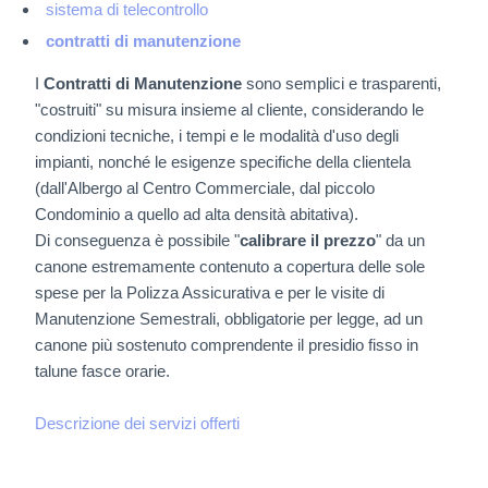
sistema di telecontrollo
RICERCA & SVILUPPO
contratti di manutenzione
FORMAZIONE E SICUREZZA
I
Contratti di Manutenzione
sono semplici e trasparenti,
"costruiti" su misura insieme al cliente, considerando le
condizioni tecniche, i tempi e le modalità d'uso degli
NORMATIVE
impianti, nonché le esigenze specifiche della clientela
(dall'Albergo al Centro Commerciale, dal piccolo
PROMOZIONI & OFFERTE
Condominio a quello ad alta densità abitativa).
Di conseguenza è possibile "
calibrare il prezzo
" da un
canone estremamente contenuto a copertura delle sole
CLIENTI
spese per la Polizza Assicurativa e per le visite di
Manutenzione Semestrali, obbligatorie per legge, ad un
PARTNER
canone più sostenuto comprendente il presidio fisso in
talune fasce orarie.
SEDI
Descrizione dei servizi offerti