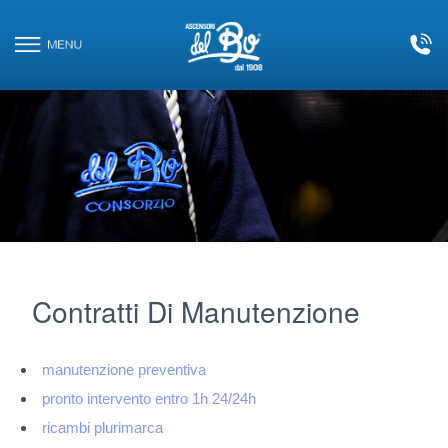
Le tue preferenze relative alla privacy
CONTATTI
Informativa sulla raccolta
HOME
AZIENDA
ASCENSORI
PIATTAFORME ELEVATRICI
Contratti Di Manutenzione
SCALE E TAPPETI MOBILI
manutenzione preventiva
pronto intervento entro 1h 24/24h
IMPIANTI TERMICI
ricambi plurimarca